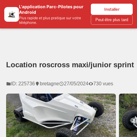
L'application Parc-Pilotes pour
Parc-pilotes.com
Installer
Android
Plus rapide et plus pratique sur votre
Peut-être plus tard
téléphone.
Location roscross maxi/junior sprint
ID: 225736
bretagne
27/05/2024
730 vues