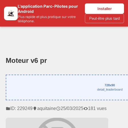
L'application Parc-Pilotes pour
Parc-pilotes.com
Installer
Android
Plus rapide et plus pratique sur votre
Peut-être plus tard
téléphone.
Moteur v6 pr
728x90
detail_leaderboard
ID: 229249
aquitaine
25/03/2025
181 vues