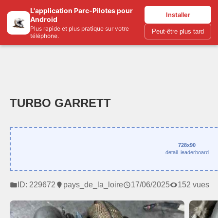
L'application Parc-Pilotes pour
Parc-pilotes.com
Installer
Android
Plus rapide et plus pratique sur votre
Peut-être plus tard
téléphone.
TURBO GARRETT
728x90
detail_leaderboard
ID: 229672
pays_de_la_loire
17/06/2025
152 vues