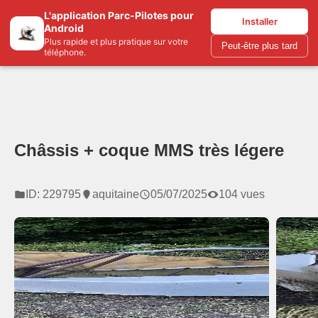
L'application Parc-Pilotes pour
Parc-pilotes.com
Installer
Android
Plus rapide et plus pratique sur votre
Peut-être plus tard
téléphone.
Châssis + coque MMS très légere
ID: 229795
aquitaine
05/07/2025
104 vues