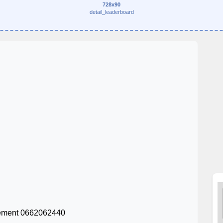
728x90
detail_leaderboard
uement 0662062440