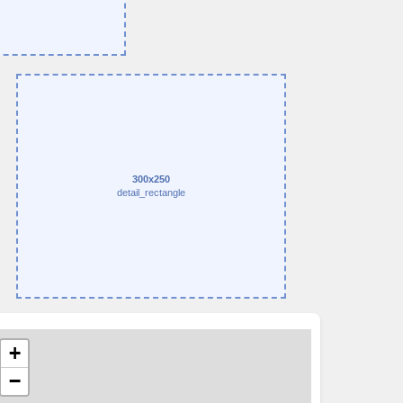
300x250
detail_rectangle