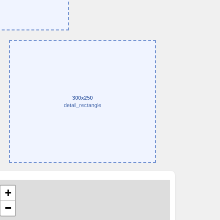
300x250
detail_rectangle