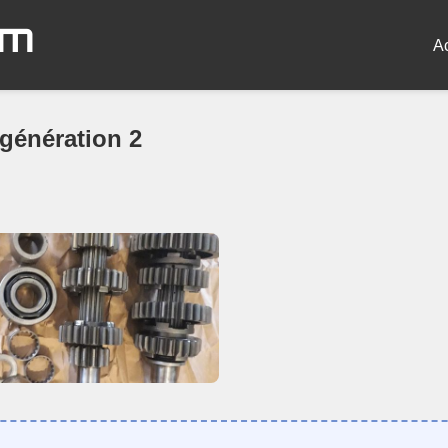
om
A
génération 2