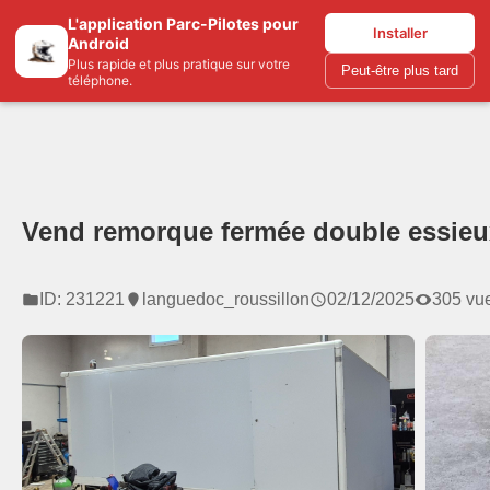
L'application Parc-Pilotes pour
Parc-pilotes.com
Installer
Android
Plus rapide et plus pratique sur votre
Peut-être plus tard
téléphone.
Vend remorque fermée double essieu
ID: 231221
languedoc_roussillon
02/12/2025
305 vu