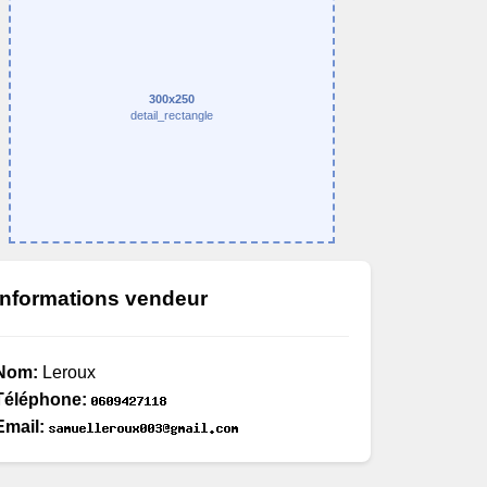
300x250
detail_rectangle
Informations vendeur
Nom:
Leroux
Téléphone:
Email: