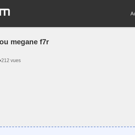
om
A
 ou megane f7r
212 vues