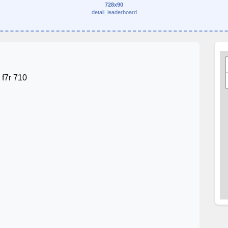
728x90
detail_leaderboard
 f7r 710