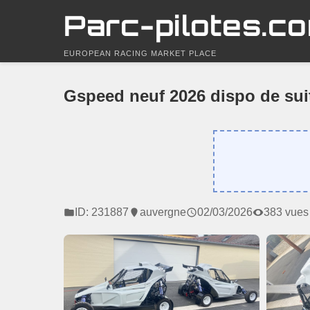
Parc-pilotes.c
EUROPEAN RACING MARKET PLACE
Gspeed neuf 2026 dispo de sui
ID: 231887
auvergne
02/03/2026
383 vues