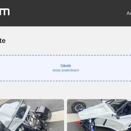
om
A
te
728x90
detail_leaderboard