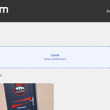
om
A
728x90
detail_leaderboard
s