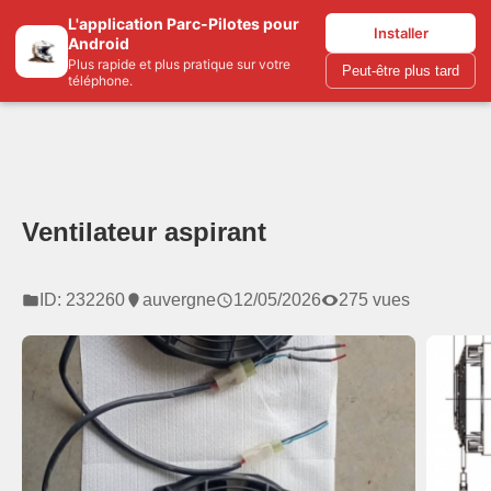
L'application Parc-Pilotes pour
Parc-pilotes.com
Installer
Android
Plus rapide et plus pratique sur votre
Peut-être plus tard
téléphone.
Ventilateur aspirant
ID: 232260
auvergne
12/05/2026
275 vues