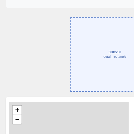
300x250
detail_rectangle