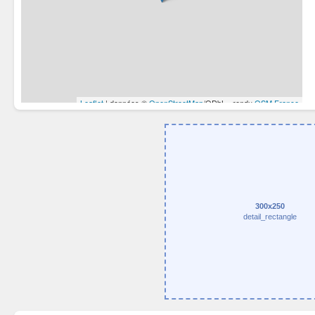
300x250
detail_rectangle