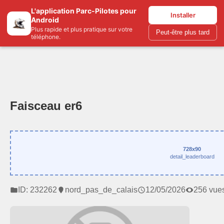
L'application Parc-Pilotes pour
Parc-pilotes.com
Installer
Android
Plus rapide et plus pratique sur votre
Peut-être plus tard
téléphone.
Faisceau er6
728x90
detail_leaderboard
ID: 232262
nord_pas_de_calais
12/05/2026
256 vue