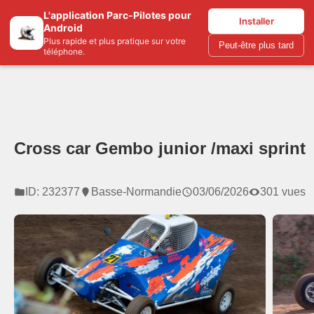
L'application Parc-Pilotes pour
Parc-pilotes.com
Installer
Android
Plus rapide et plus pratique sur votre
Peut-être plus tard
téléphone.
Cross car Gembo junior /maxi sprint
ID: 232377
Basse-Normandie
03/06/2026
301 vues