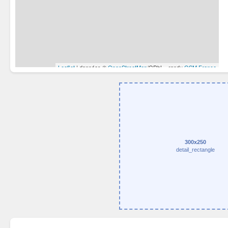
300x250
detail_rectangle