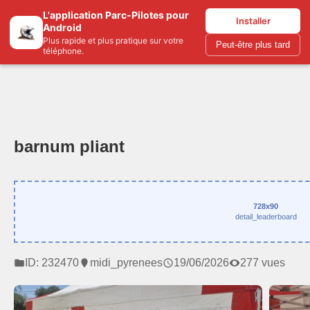
L'application Parc-Pilotes pour
Parc-pilotes.com
Installer
Android
Plus rapide et plus pratique sur votre
Peut-être plus tard
téléphone.
barnum pliant
728x90
detail_leaderboard
ID: 232470
midi_pyrenees
19/06/2026
277 vues