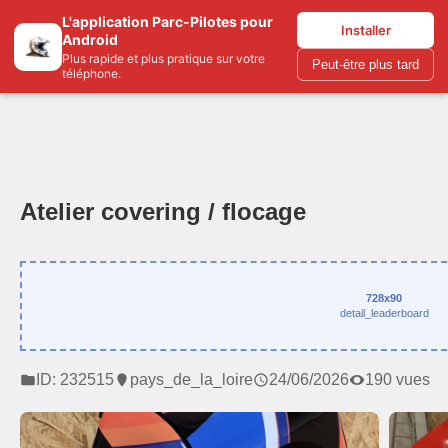
L'application Parc-Pilotes pour
Parc-pilotes.com
Installer
Android
Plus rapide et plus pratique sur votre
Peut-être plus tard
téléphone.
Atelier covering / flocage
728x90
detail_leaderboard
ID: 232515
pays_de_la_loire
24/06/2026
190 vues