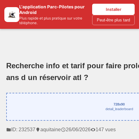
L'application Parc-Pilotes pour
Parc-pilotes.com
Installer
Android
Plus rapide et plus pratique sur votre
Peut-être plus tard
téléphone.
Recherche info et tarif pour faire pro
ans d un réservoir atl ?
728x90
detail_leaderboard
ID: 232537
aquitaine
26/06/2026
147 vues