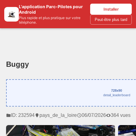
L'application Parc-Pilotes pour
Parc-pilotes.com
Installer
Android
Plus rapide et plus pratique sur votre
Peut-être plus tard
téléphone.
Buggy
728x90
detail_leaderboard
ID: 232594
pays_de_la_loire
06/07/2026
364 vues