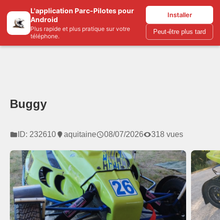
L'application Parc-Pilotes pour
Parc-pilotes.com
Installer
Android
Plus rapide et plus pratique sur votre
Peut-être plus tard
téléphone.
Buggy
ID: 232610
aquitaine
08/07/2026
318 vues