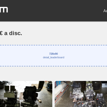
om
A
 a disc.
728x90
detail_leaderboard