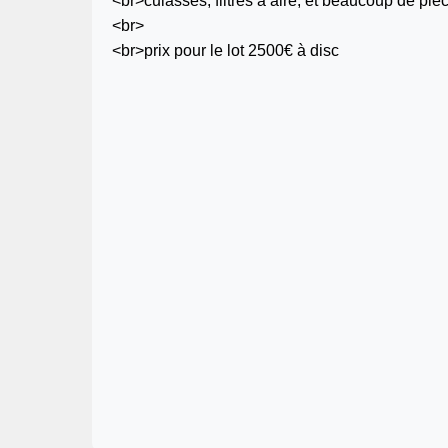
<br>culasses, filtres à aire, et beaucoup de pié
<br>
<br>prix pour le lot 2500€ à disc