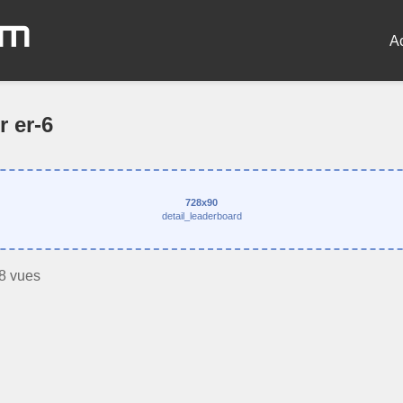
om
A
r er-6
728x90
detail_leaderboard
8 vues