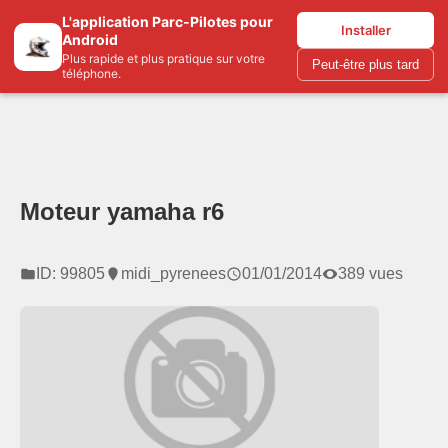
L'application Parc-Pilotes pour
Parc-pilotes.com
Installer
Android
Plus rapide et plus pratique sur votre
Peut-être plus tard
téléphone.
Moteur yamaha r6
ID: 99805
midi_pyrenees
01/01/2014
389 vues