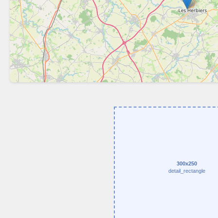
300x250
detail_rectangle