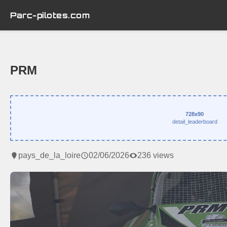
Parc-pilotes.com
PRM
728x90
detail_leaderboard
pays_de_la_loire
02/06/2026
236 views