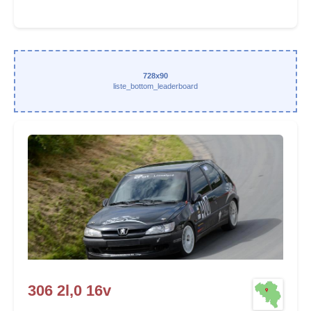
728x90
liste_bottom_leaderboard
306 2l,0 16v