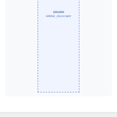
160x600
sidebar_skyscraper