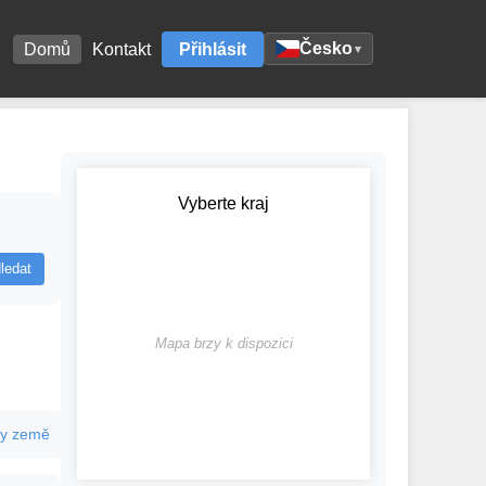
Česko
Domů
Kontakt
Přihlásit
▾
Vyberte kraj
ledat
Mapa brzy k dispozici
y země