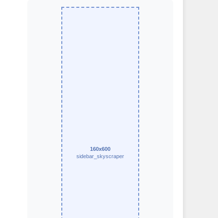
160x600
sidebar_skyscraper