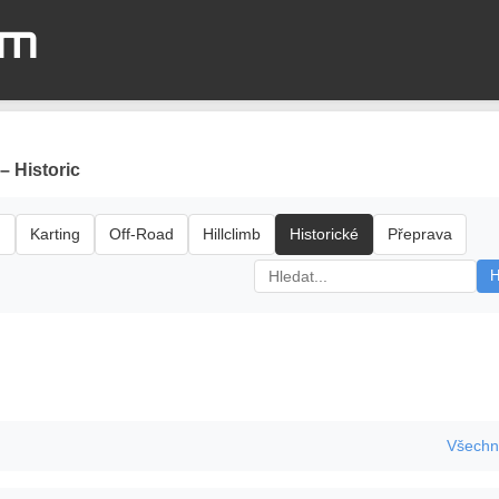
om
– Historic
d
Karting
Off-Road
Hillclimb
Historické
Přeprava
H
Všechn