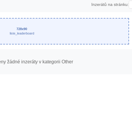
Inzerátů na stránku:
728x90
liste_leaderboard
ny žádné inzeráty v kategorii Other