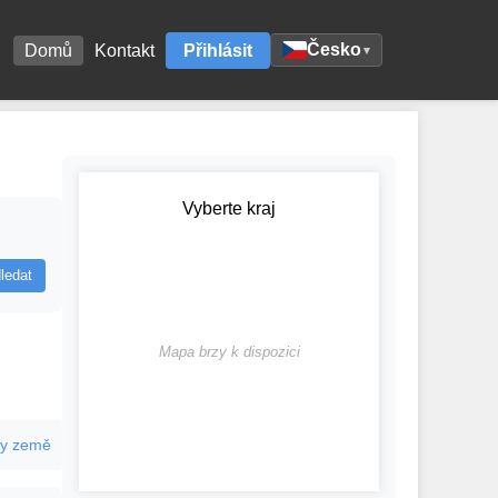
Česko
Domů
Kontakt
Přihlásit
▾
Vyberte kraj
ledat
Mapa brzy k dispozici
y země