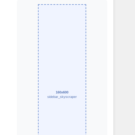
160x600
sidebar_skyscraper