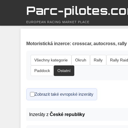
Parc-pilotes.c
EUROPEAN RACING MARKET PLACE
Motoristická inzerce: crosscar, autocross, rally
Všechny kategorie
Okruh
Rally
Rally Rai
Paddock
Ostatní
Zobrazit také evropské inzeráty
Inzeráty z
České republiky