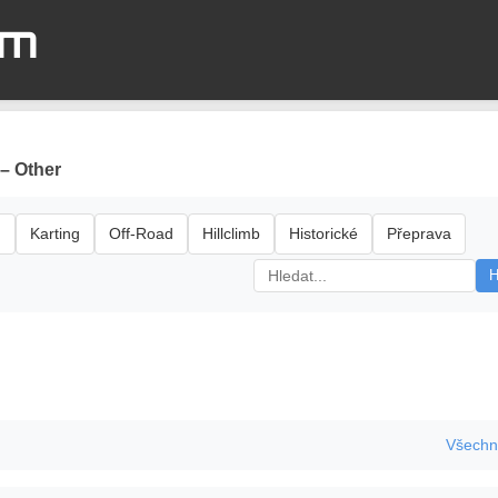
om
 – Other
d
Karting
Off-Road
Hillclimb
Historické
Přeprava
H
Všechn