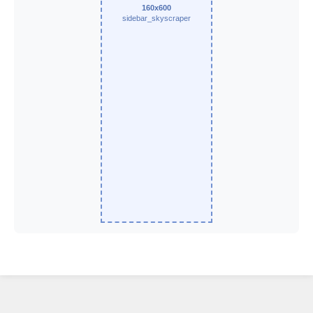
160x600
sidebar_skyscraper