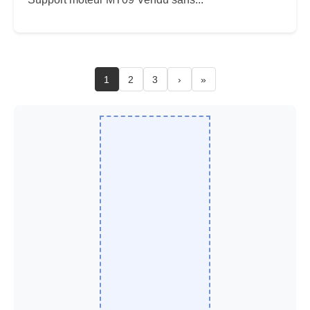
1
2
3
›
»