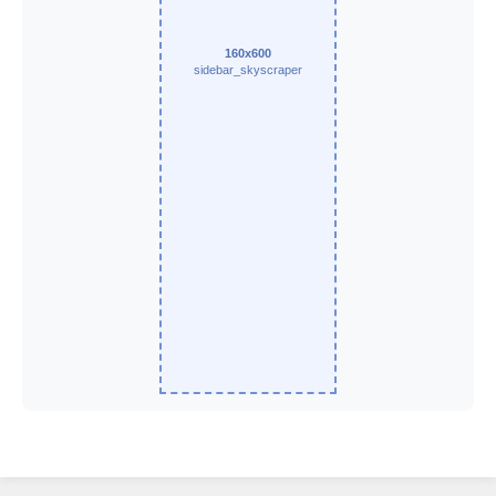
160x600
sidebar_skyscraper