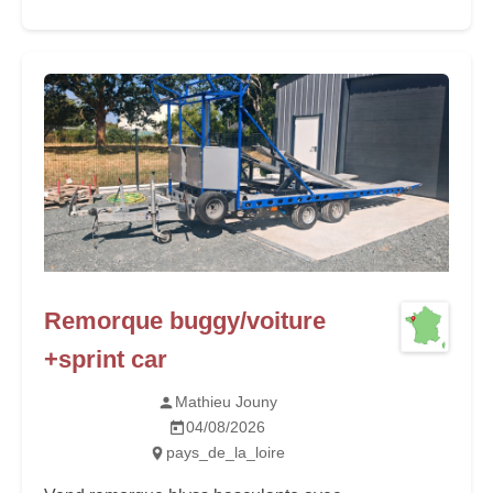
Remorque buggy/voiture
+sprint car
Mathieu Jouny
04/08/2026
pays_de_la_loire