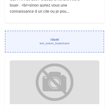
louer . <br>sinon auriez vous une
connaissance d un cite ou je pou...
728x90
liste_bottom_leaderboard