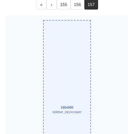
«
‹
155
156
157
160x600
sidebar_skyscraper