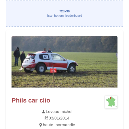
728x90
liste_bottom_leaderboard
Phils car clio
Leveau michel
03/01/2014
haute_normandie