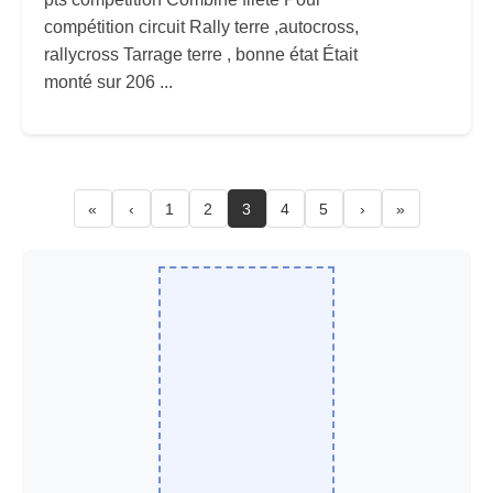
compétition circuit Rally terre ,autocross,
rallycross Tarrage terre , bonne état Était
monté sur 206 ...
«
‹
1
2
3
4
5
›
»