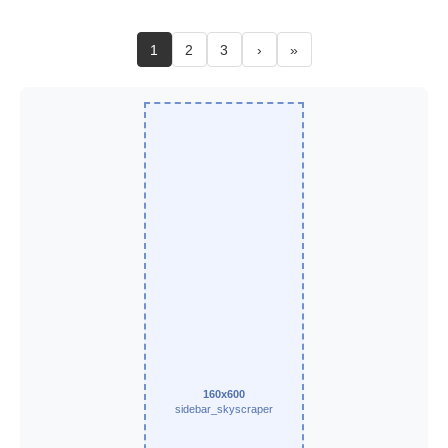
1
2
3
›
»
160x600
sidebar_skyscraper