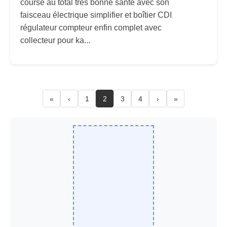
course au total très bonne santé avec son
faisceau électrique simplifier et boîtier CDI
régulateur compteur enfin complet avec
collecteur pour ka...
«
‹
1
2
3
4
›
»