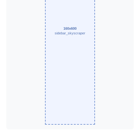
160x600
sidebar_skyscraper