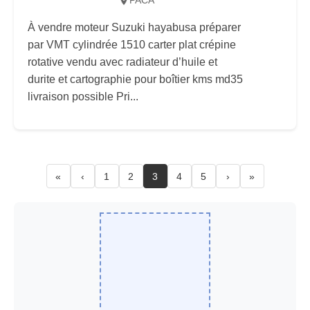
PACA
À vendre moteur Suzuki hayabusa préparer
par VMT cylindrée 1510 carter plat crépine
rotative vendu avec radiateur d’huile et
durite et cartographie pour boîtier kms md35
livraison possible Pri...
«
‹
1
2
3
4
5
›
»