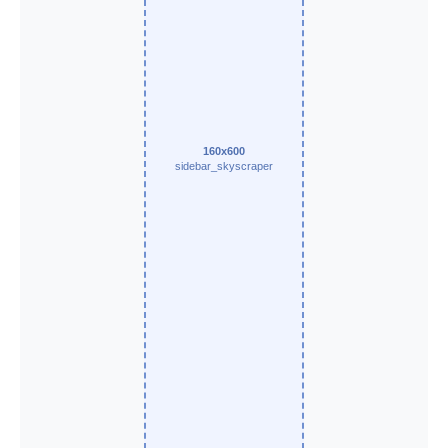
160x600
sidebar_skyscraper